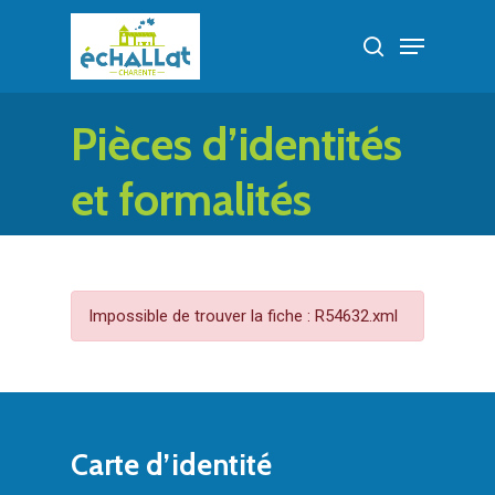
Skip
Menu
to
search
Close
main
Menu
content
Pièces d’identités
et formalités
administratives
Impossible de trouver la fiche : R54632.xml
Carte d’identité