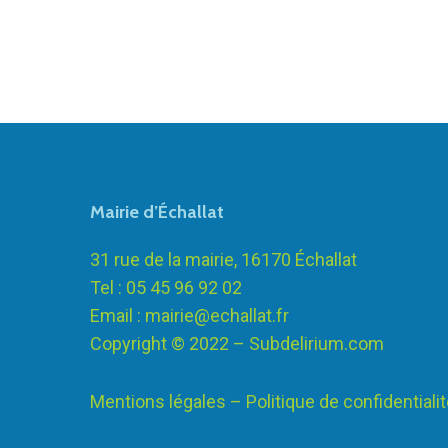
Mairie d’Échallat
31 rue de la mairie, 16170 Échallat
Tel : 05 45 96 92 02
Email :
mairie@echallat.fr
Copyright © 2022 –
Subdelirium.com
Mentions légales – Politique de confidentiali