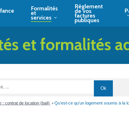
Règlement
Formalités
fance
P
de vos
et
factures
services
publiques
tés et formalités a
 : contrat de location (bail)
Qu'est-ce qu'un logement soumis à la lo
>