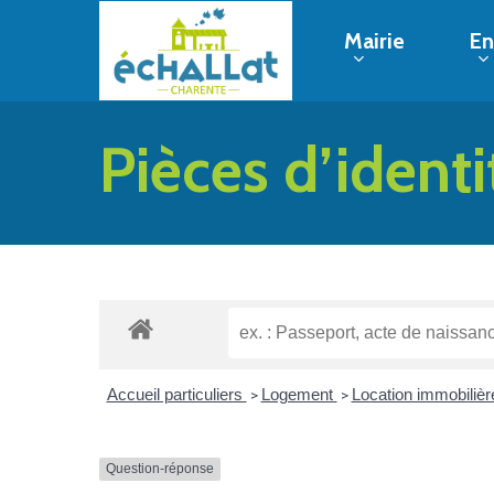
Skip
Mairie
En
to
main
content
Pièces d’identi
Hit enter to search or ESC to close
Accueil particuliers
Logement
Location immobilière
>
>
Question-réponse