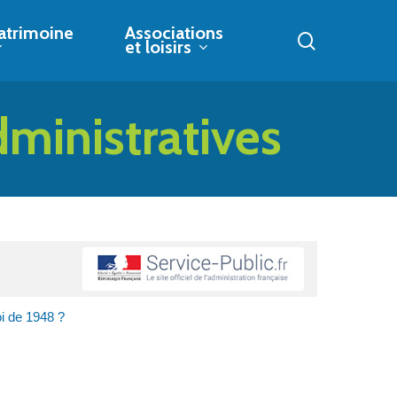
atrimoine
Associations
search
et loisirs
dministratives
i de 1948 ?