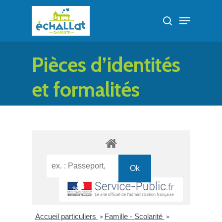
Skip
Menu
to
search
Close
main
Menu
content
Pièces d’identités
et formalités
administratives
Accueil particuliers
Famille - Scolarité
>
>