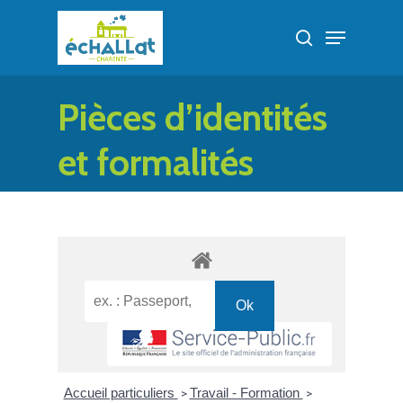
Skip
Menu
to
search
Close
main
Menu
content
Pièces d’identités
et formalités
administratives
Accueil particuliers
Travail - Formation
>
>