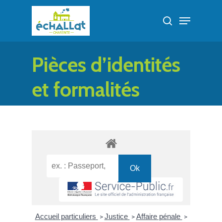
Skip
Menu
to
search
Close
main
Menu
content
Pièces d’identités
et formalités
administratives
Accueil particuliers
Justice
Affaire pénale
>
>
>