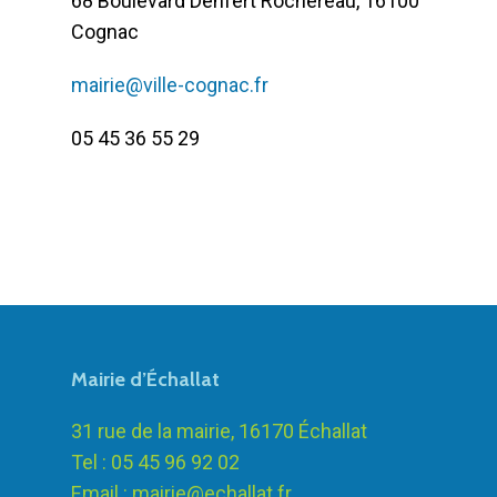
68 Boulevard Denfert Rochereau, 16100
Cognac
mairie@ville-cognac.fr
05 45 36 55 29
Mairie d’Échallat
31 rue de la mairie, 16170 Échallat
Tel : 05 45 96 92 02
Email :
mairie@echallat.fr