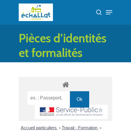
Skip
Menu
to
search
Close
main
Menu
content
Pièces d’identités
et formalités
administratives
Accueil particuliers
Travail - Formation
>
>