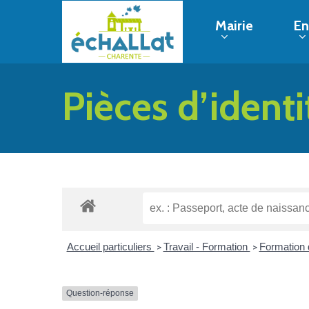
Skip
Mairie
En
to
main
content
Pièces d’identi
Hit enter to search or ESC to close
Accueil particuliers
Travail - Formation
Formation 
>
>
Question-réponse