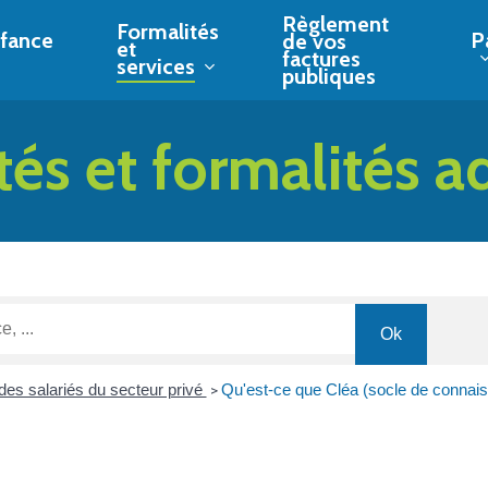
Règlement
Formalités
fance
P
de vos
et
factures
services
publiques
tés et formalités a
des salariés du secteur privé
Qu'est-ce que Cléa (socle de connai
>