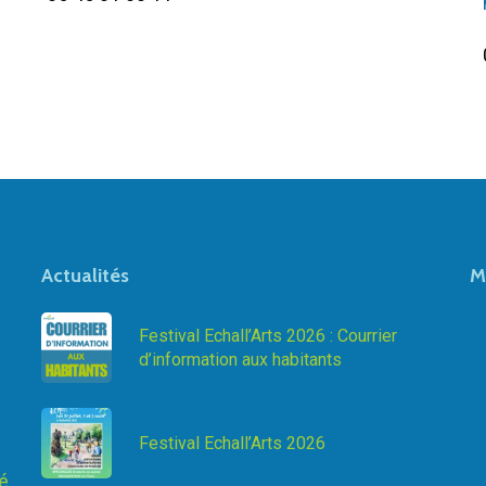
Actualités
M
Festival Echall’Arts 2026 : Courrier
d’information aux habitants
Festival Echall’Arts 2026
té