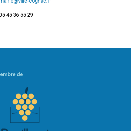
mairie@ville-cognac.fr
05 45 36 55 29
embre de