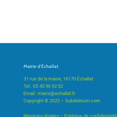
Mairie d’Échallat
31 rue de la mairie, 16170 Échallat
Tel : 05 45 96 92 02
Email :
mairie@echallat.fr
Copyright © 2022 –
Subdelirium.com
Mentions légales – Politique de confidentiali