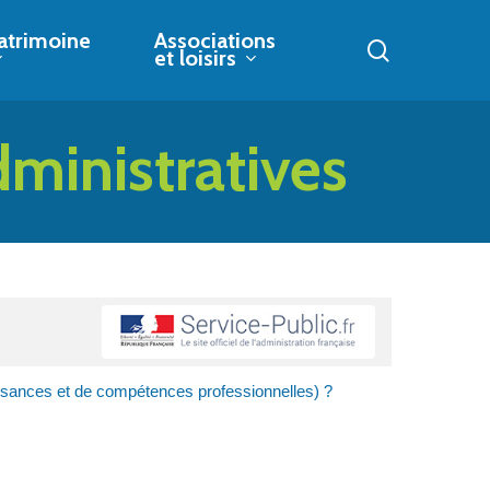
atrimoine
Associations
search
et loisirs
dministratives
ssances et de compétences professionnelles) ?