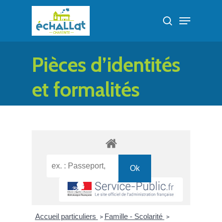
Skip
Menu
to
search
Close
main
Menu
content
Pièces d’identités
et formalités
administratives
Accueil particuliers
Famille - Scolarité
>
>