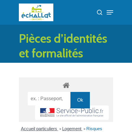
Skip
Menu
to
search
Close
main
Menu
content
Pièces d’identités
et formalités
administratives
Accueil particuliers
Logement
Risques
>
>