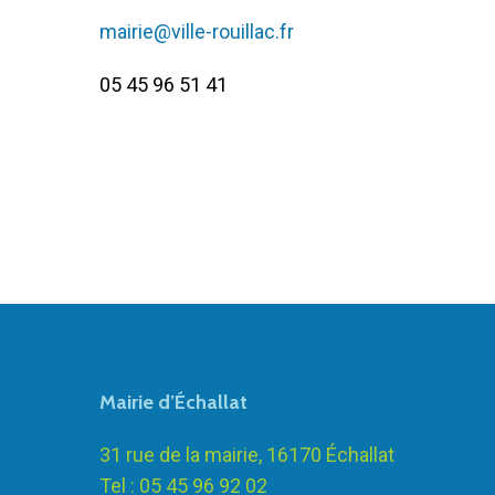
mairie@ville-rouillac.fr
05 45 96 51 41
Mairie d’Échallat
31 rue de la mairie, 16170 Échallat
Tel : 05 45 96 92 02