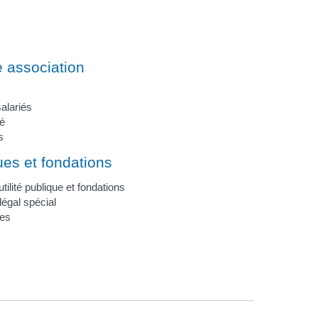
 association
alariés
té
s
ues et fondations
ilité publique et fondations
égal spécial
ves