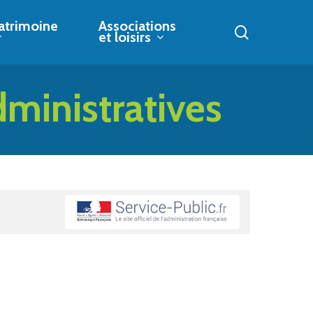
atrimoine
Associations
search
et loisirs
dministratives