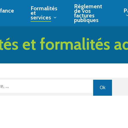
Règlement
Formalités
fance
P
de vos
et
factures
services
publiques
tés et formalités a